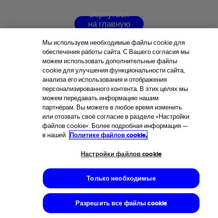
В
е
р
н
у
т
ь
с
я
н
а
г
л
а
в
н
у
ю
с
т
р
а
н
и
ц
у
Мы используем необходимые файлы cookie для
обеспечения работы сайта. С Вашего согласия мы
можем использовать дополнительные файлы
cookie для улучшения функциональности сайта,
анализа его использования и отображения
персонализированного контента. В этих целях мы
можем передавать информацию нашим
партнёрам. Вы можете в любое время изменить
или отозвать своё согласие в разделе «Настройки
файлов cookie». Более подробная информация —
в нашей
Политике файлов cookie.
Настройки файлов cookie
Только необходимые
Разрешить все файлы cookie