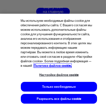
В
е
р
н
у
т
ь
с
я
н
а
г
л
а
в
н
у
ю
с
т
р
а
н
и
ц
у
Мы используем необходимые файлы cookie для
обеспечения работы сайта. С Вашего согласия мы
можем использовать дополнительные файлы
cookie для улучшения функциональности сайта,
анализа его использования и отображения
персонализированного контента. В этих целях мы
можем передавать информацию нашим
партнёрам. Вы можете в любое время изменить
или отозвать своё согласие в разделе «Настройки
файлов cookie». Более подробная информация —
в нашей
Политике файлов cookie.
Настройки файлов cookie
Только необходимые
Разрешить все файлы cookie