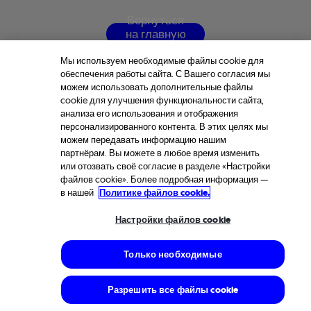
В
е
р
н
у
т
ь
с
я
н
а
г
л
а
в
н
у
ю
с
т
р
а
н
и
ц
у
Мы используем необходимые файлы cookie для
обеспечения работы сайта. С Вашего согласия мы
можем использовать дополнительные файлы
cookie для улучшения функциональности сайта,
анализа его использования и отображения
персонализированного контента. В этих целях мы
можем передавать информацию нашим
партнёрам. Вы можете в любое время изменить
или отозвать своё согласие в разделе «Настройки
файлов cookie». Более подробная информация —
в нашей
Политике файлов cookie.
Настройки файлов cookie
Только необходимые
Разрешить все файлы cookie