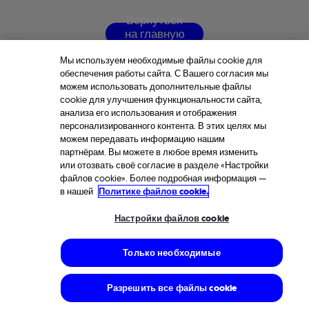
В
е
р
н
у
т
ь
с
я
н
а
г
л
а
в
н
у
ю
с
т
р
а
н
и
ц
у
Мы используем необходимые файлы cookie для
обеспечения работы сайта. С Вашего согласия мы
можем использовать дополнительные файлы
cookie для улучшения функциональности сайта,
анализа его использования и отображения
персонализированного контента. В этих целях мы
можем передавать информацию нашим
партнёрам. Вы можете в любое время изменить
или отозвать своё согласие в разделе «Настройки
файлов cookie». Более подробная информация —
в нашей
Политике файлов cookie.
Настройки файлов cookie
Только необходимые
Разрешить все файлы cookie