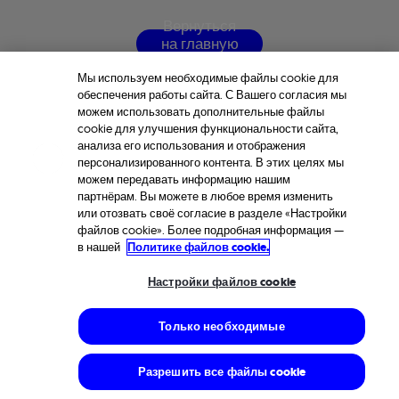
В
е
р
н
у
т
ь
с
я
н
а
г
л
а
в
н
у
ю
с
т
р
а
н
и
ц
у
Мы используем необходимые файлы cookie для
обеспечения работы сайта. С Вашего согласия мы
можем использовать дополнительные файлы
cookie для улучшения функциональности сайта,
анализа его использования и отображения
персонализированного контента. В этих целях мы
можем передавать информацию нашим
партнёрам. Вы можете в любое время изменить
или отозвать своё согласие в разделе «Настройки
файлов cookie». Более подробная информация —
в нашей
Политике файлов cookie.
Настройки файлов cookie
Только необходимые
Разрешить все файлы cookie