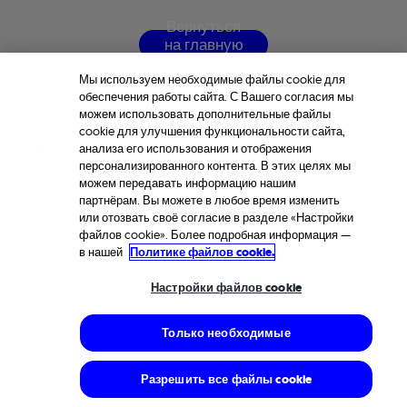
В
е
р
н
у
т
ь
с
я
н
а
г
л
а
в
н
у
ю
с
т
р
а
н
и
ц
у
Мы используем необходимые файлы cookie для
обеспечения работы сайта. С Вашего согласия мы
можем использовать дополнительные файлы
cookie для улучшения функциональности сайта,
анализа его использования и отображения
персонализированного контента. В этих целях мы
можем передавать информацию нашим
партнёрам. Вы можете в любое время изменить
или отозвать своё согласие в разделе «Настройки
файлов cookie». Более подробная информация —
в нашей
Политике файлов cookie.
Настройки файлов cookie
Только необходимые
Разрешить все файлы cookie