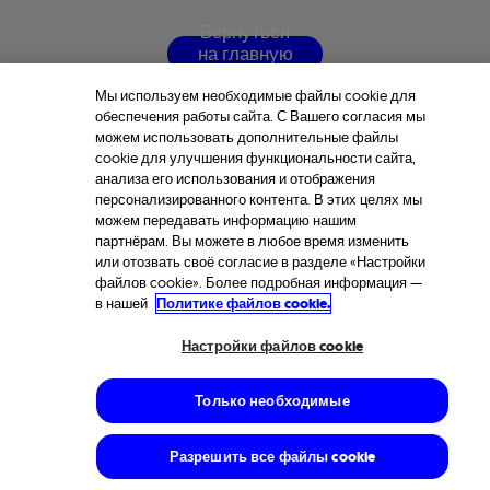
В
е
р
н
у
т
ь
с
я
н
а
г
л
а
в
н
у
ю
с
т
р
а
н
и
ц
у
Мы используем необходимые файлы cookie для
обеспечения работы сайта. С Вашего согласия мы
можем использовать дополнительные файлы
cookie для улучшения функциональности сайта,
анализа его использования и отображения
персонализированного контента. В этих целях мы
можем передавать информацию нашим
партнёрам. Вы можете в любое время изменить
или отозвать своё согласие в разделе «Настройки
файлов cookie». Более подробная информация —
в нашей
Политике файлов cookie.
Настройки файлов cookie
Только необходимые
Разрешить все файлы cookie