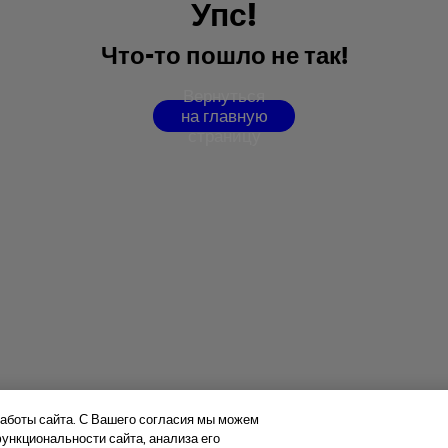
У
п
с
!
Ч
т
о
-
т
о
п
о
ш
л
о
н
е
т
а
к
!
В
е
р
н
у
т
ь
с
я
н
а
г
л
а
в
н
у
ю
с
т
р
а
н
и
ц
у
аботы сайта. С Вашего согласия мы можем
нкциональности сайта, анализа его