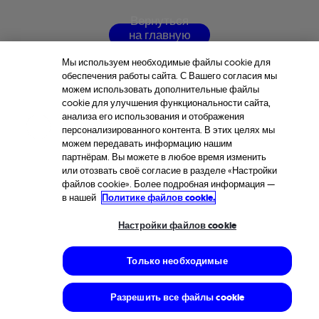
В
е
р
н
у
т
ь
с
я
н
а
г
л
а
в
н
у
ю
с
т
р
а
н
и
ц
у
Мы используем необходимые файлы cookie для
обеспечения работы сайта. С Вашего согласия мы
можем использовать дополнительные файлы
cookie для улучшения функциональности сайта,
анализа его использования и отображения
персонализированного контента. В этих целях мы
можем передавать информацию нашим
партнёрам. Вы можете в любое время изменить
или отозвать своё согласие в разделе «Настройки
файлов cookie». Более подробная информация —
в нашей
Политике файлов cookie.
Настройки файлов cookie
Только необходимые
Разрешить все файлы cookie