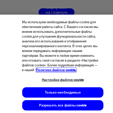
В
е
р
н
у
т
ь
с
я
н
а
г
л
а
в
н
у
ю
с
т
р
а
н
и
ц
у
Мы используем необходимые файлы cookie для
обеспечения работы сайта. С Вашего согласия мы
можем использовать дополнительные файлы
cookie для улучшения функциональности сайта,
анализа его использования и отображения
персонализированного контента. В этих целях мы
можем передавать информацию нашим
партнёрам. Вы можете в любое время изменить
или отозвать своё согласие в разделе «Настройки
файлов cookie». Более подробная информация —
в нашей
Политике файлов cookie.
Настройки файлов cookie
Только необходимые
Разрешить все файлы cookie