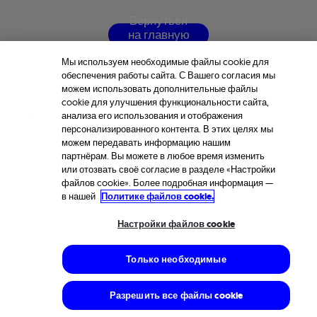
В
е
р
н
у
т
ь
с
я
н
а
г
л
а
в
н
у
ю
с
т
р
а
н
и
ц
у
Мы используем необходимые файлы cookie для
обеспечения работы сайта. С Вашего согласия мы
можем использовать дополнительные файлы
cookie для улучшения функциональности сайта,
анализа его использования и отображения
персонализированного контента. В этих целях мы
можем передавать информацию нашим
партнёрам. Вы можете в любое время изменить
или отозвать своё согласие в разделе «Настройки
файлов cookie». Более подробная информация —
в нашей
Политике файлов cookie.
Настройки файлов cookie
Только необходимые
Разрешить все файлы cookie