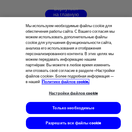
В
е
р
н
у
т
ь
с
я
н
а
г
л
а
в
н
у
ю
с
т
р
а
н
и
ц
у
Мы используем необходимые файлы cookie для
обеспечения работы сайта. С Вашего согласия мы
можем использовать дополнительные файлы
cookie для улучшения функциональности сайта,
анализа его использования и отображения
персонализированного контента. В этих целях мы
можем передавать информацию нашим
партнёрам. Вы можете в любое время изменить
или отозвать своё согласие в разделе «Настройки
файлов cookie». Более подробная информация —
в нашей
Политике файлов cookie.
Настройки файлов cookie
Только необходимые
Разрешить все файлы cookie