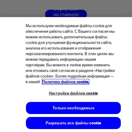
В
е
р
н
у
т
ь
с
я
н
а
г
л
а
в
н
у
ю
с
т
р
а
н
и
ц
у
Мы используем необходимые файлы cookie для
обеспечения работы сайта. С Вашего согласия мы
можем использовать дополнительные файлы
cookie для улучшения функциональности сайта,
анализа его использования и отображения
персонализированного контента. В этих целях мы
можем передавать информацию нашим
партнёрам. Вы можете в любое время изменить
или отозвать своё согласие в разделе «Настройки
файлов cookie». Более подробная информация —
в нашей
Политике файлов cookie.
Настройки файлов cookie
Только необходимые
Разрешить все файлы cookie