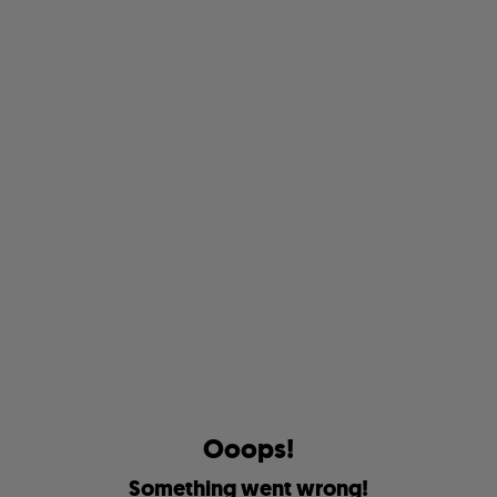
O
o
o
p
s
!
S
o
m
e
t
h
i
n
g
w
e
n
t
w
r
o
n
g
!