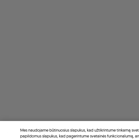
Mes naudojame būtinuosius slapukus, kad užtikrintume tinkamą sveta
papildomus slapukus, kad pagerintume svetainės funkcionalumą, a