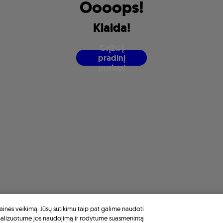
O
o
o
o
p
s
!
K
l
a
i
d
a
!
G
r
į
ž
t
i
į
p
r
a
d
i
n
į
p
u
s
l
a
p
į
inės veikimą. Jūsų sutikimu taip pat galime naudoti
nalizuotume jos naudojimą ir rodytume suasmenintą