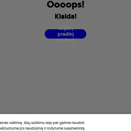
O
o
o
o
p
s
!
K
l
a
i
d
a
!
G
r
į
ž
t
i
į
p
r
a
d
i
n
į
p
u
s
l
a
p
į
inės veikimą. Jūsų sutikimu taip pat galime naudoti
nalizuotume jos naudojimą ir rodytume suasmenintą