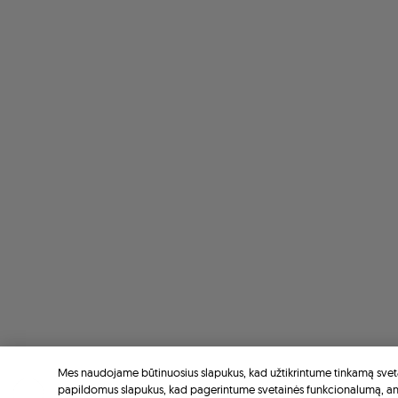
Mes naudojame būtinuosius slapukus, kad užtikrintume tinkamą sveta
papildomus slapukus, kad pagerintume svetainės funkcionalumą, a