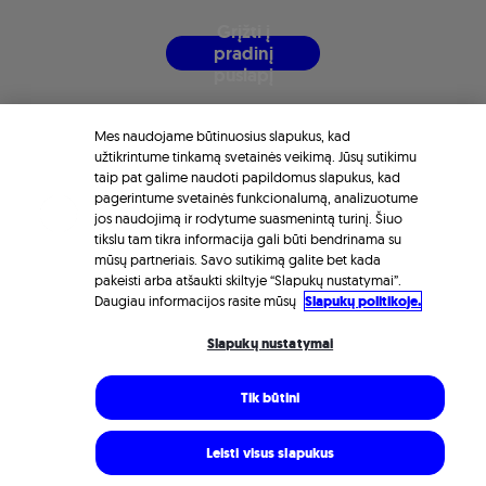
G
r
į
ž
t
i
į
p
r
a
d
i
n
į
p
u
s
l
a
p
į
Mes naudojame būtinuosius slapukus, kad
užtikrintume tinkamą svetainės veikimą. Jūsų sutikimu
taip pat galime naudoti papildomus slapukus, kad
pagerintume svetainės funkcionalumą, analizuotume
jos naudojimą ir rodytume suasmenintą turinį. Šiuo
tikslu tam tikra informacija gali būti bendrinama su
mūsų partneriais. Savo sutikimą galite bet kada
pakeisti arba atšaukti skiltyje “Slapukų nustatymai”.
Daugiau informacijos rasite mūsų
Slapukų politikoje.
Slapukų nustatymai
Tik būtini
Leisti visus slapukus