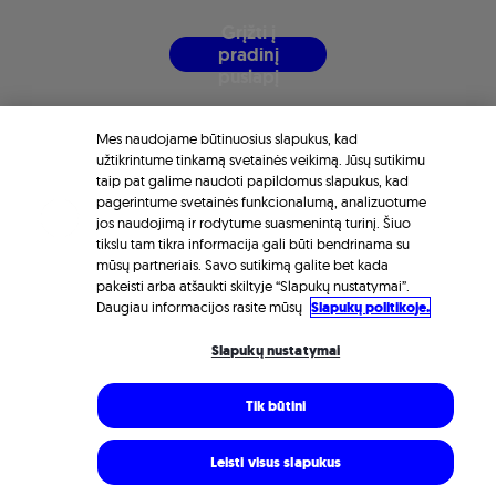
G
r
į
ž
t
i
į
p
r
a
d
i
n
į
p
u
s
l
a
p
į
Mes naudojame būtinuosius slapukus, kad
užtikrintume tinkamą svetainės veikimą. Jūsų sutikimu
taip pat galime naudoti papildomus slapukus, kad
pagerintume svetainės funkcionalumą, analizuotume
jos naudojimą ir rodytume suasmenintą turinį. Šiuo
tikslu tam tikra informacija gali būti bendrinama su
mūsų partneriais. Savo sutikimą galite bet kada
pakeisti arba atšaukti skiltyje “Slapukų nustatymai”.
Daugiau informacijos rasite mūsų
Slapukų politikoje.
Slapukų nustatymai
Tik būtini
Leisti visus slapukus