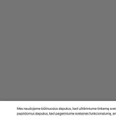
Mes naudojame būtinuosius slapukus, kad užtikrintume tinkamą sveta
papildomus slapukus, kad pagerintume svetainės funkcionalumą, a