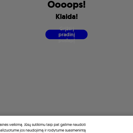
O
o
o
o
p
s
!
K
l
a
i
d
a
!
G
r
į
ž
t
i
į
p
r
a
d
i
n
į
p
u
s
l
a
p
į
inės veikimą. Jūsų sutikimu taip pat galime naudoti
nalizuotume jos naudojimą ir rodytume suasmenintą