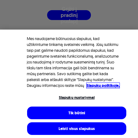
G
r
į
ž
t
i
į
p
r
a
d
i
n
į
p
u
s
l
a
p
į
Mes naudojame būtinuosius slapukus, kad
užtikrintume tinkamą svetainės veikimą. Jūsų sutikimu
taip pat galime naudoti papildomus slapukus, kad
pagerintume svetainės funkcionalumą, analizuotume
jos naudojimą ir rodytume suasmenintą turinį. Šiuo
tikslu tam tikra informacija gali būti bendrinama su
mūsų partneriais. Savo sutikimą galite bet kada
pakeisti arba atšaukti skiltyje “Slapukų nustatymai”.
Daugiau informacijos rasite mūsų
Slapukų politikoje.
Slapukų nustatymai
Tik būtini
Leisti visus slapukus