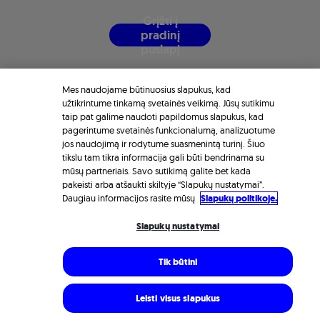
G
r
į
ž
t
i
į
p
r
a
d
i
n
į
p
u
s
l
a
p
į
Mes naudojame būtinuosius slapukus, kad
užtikrintume tinkamą svetainės veikimą. Jūsų sutikimu
taip pat galime naudoti papildomus slapukus, kad
pagerintume svetainės funkcionalumą, analizuotume
jos naudojimą ir rodytume suasmenintą turinį. Šiuo
tikslu tam tikra informacija gali būti bendrinama su
mūsų partneriais. Savo sutikimą galite bet kada
pakeisti arba atšaukti skiltyje “Slapukų nustatymai”.
Daugiau informacijos rasite mūsų
Slapukų politikoje.
Slapukų nustatymai
Tik būtini
Leisti visus slapukus