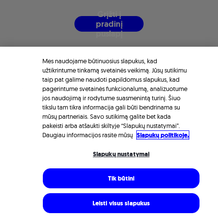
G
r
į
ž
t
i
į
p
r
a
d
i
n
į
p
u
s
l
a
p
į
Mes naudojame būtinuosius slapukus, kad
užtikrintume tinkamą svetainės veikimą. Jūsų sutikimu
taip pat galime naudoti papildomus slapukus, kad
pagerintume svetainės funkcionalumą, analizuotume
jos naudojimą ir rodytume suasmenintą turinį. Šiuo
tikslu tam tikra informacija gali būti bendrinama su
mūsų partneriais. Savo sutikimą galite bet kada
pakeisti arba atšaukti skiltyje “Slapukų nustatymai”.
Daugiau informacijos rasite mūsų
Slapukų politikoje.
Slapukų nustatymai
Tik būtini
Leisti visus slapukus